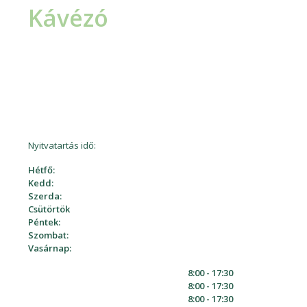
Kávézó
A páciensek és kísérőik a felújított Kukkonia
Snack & Coffee kellemes környezetében
pihenhetnek, és a klinika látogatása közben
csallóközi finomságokkal frissíthetik fel magukat.
Nyitvatartás idő:
Hétfő:
Kedd:
Szerda:
Csütörtök
Péntek:
Szombat:
Vasárnap:
8:00 - 17:30
8:00 - 17:30
8:00 - 17:30