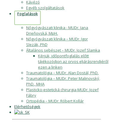
Kávézó
Egyéb szolgáltatások
Foglalások
Nőgyógyászati klinika - MUDr. Jana
Drieňovská, MpH.
Nőgyógyászati klinika – MUDr. Igor
Slezák, PhD
Általános sebészet – MUDr. Jozef Slamka
Kérjük, időpontfoglalás előtt
tájékozódjon az orvos eljárásrendjéről
ezen a linken
Traumatológia – MUDr. Alan Dostál, PhD.
Traumatológia – MUDr. Peter Malinovský,
PhD., MHA
Plasticko-estetická chirurgia-MUDr. Jozef
Fábry
Ortopédia – MUDr. Róbert Kollár
Elérhetőségek