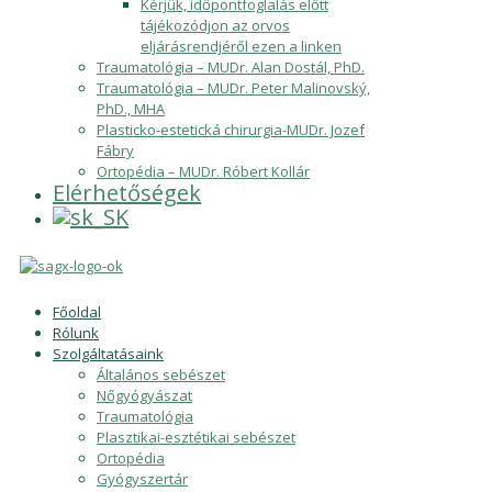
Kérjük, időpontfoglalás előtt
tájékozódjon az orvos
eljárásrendjéről
ezen a linken
Traumatológia – MUDr. Alan Dostál, PhD.
Traumatológia – MUDr. Peter Malinovský,
PhD., MHA
Plasticko-estetická chirurgia-MUDr. Jozef
Fábry
Ortopédia – MUDr. Róbert Kollár
Elérhetőségek
Főoldal
Rólunk
Szolgáltatásaink
Általános sebészet
Nőgyógyászat
Traumatológia
Plasztikai-esztétikai sebészet
Ortopédia
Gyógyszertár