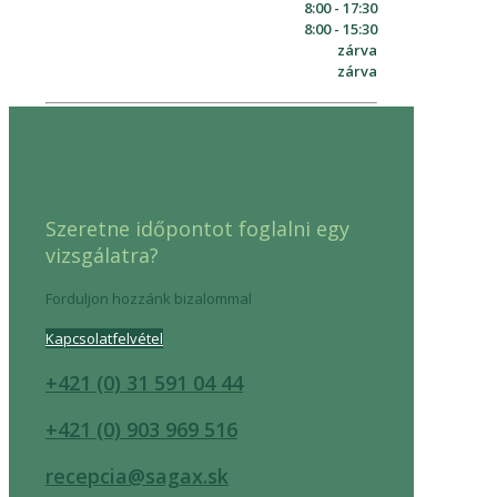
8:00 - 17:30
8:00 - 15:30
zárva
zárva
Szeretne időpontot foglalni egy
vizsgálatra?
Forduljon hozzánk bizalommal
Kapcsolatfelvétel
+421 (0) 31 591 04 44
+421 (0) 903 969 516
recepcia@sagax.sk