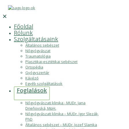
✕
Főoldal
Rólunk
Szolgáltatásaink
Általános sebészet
Nőgyógyászat
Traumatológia
Plasztikai-esztétikai sebészet
Ortopédia
Gyógyszertár
Kávézó
Egyéb szolgáltatások
Foglalások
Nőgyógyászati klinika - MUDr. Jana
Drieňovská, MpH.
Nőgyógyászati klinika – MUDr. Igor Slezák,
PhD
Általános sebészet – MUDr. Jozef Slamka