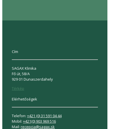
Cím
SAGAX Klinika
Fő út, 58/A
929 01 Dunaszerdahely
Térkép
Elérhetőségek
Telefon:
+421 (0) 31 591 04 44
Mobil:
+421(0) 903 969 516
Mail:
recepcia@sagax.sk